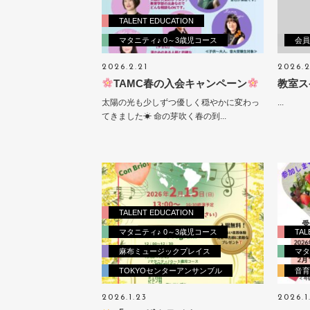
TALENT EDUCATION
マタニティ♪ 0～3歳児コース
会員
2026.2.21
2026.2
TAMC春の入会キャンペーン
教室ス
太陽の光も少しずつ優しく穏やかに変わっ
...
てきました☀ 命の芽吹く春の到...
TALENT EDUCATION
マタニティ♪ 0～3歳児コース
TAL
麻布ミュージックプレイス
マタ
TOKYOセンターアンサンブル
音育O
2026.1.23
2026.1