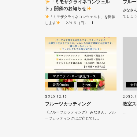
「ミモザクライネコンツェル
フルー
ト」開催のお知らせ
みなさ
でしょ
「ミモザクライネコンツェルト」を開催
します
・２/１５（日） 1...
マタニティ♪ 0～3歳児コース
音育Otoiku
その他
会員
2025.12.19
2025.1
フルーツカッティング
教室ス
《フルーツカッティング》 みなさん、フル
...
ーツカッティングはご存じでし...