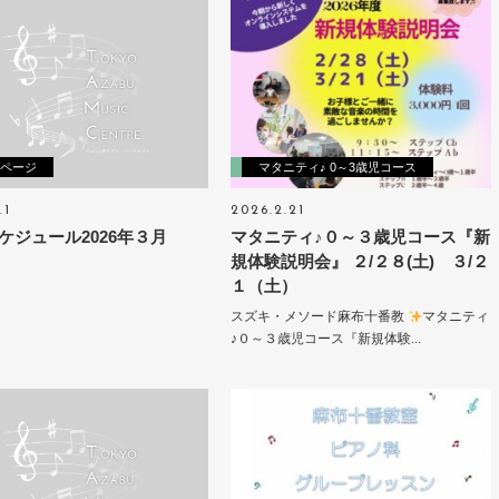
ページ
マタニティ♪ 0～3歳児コース
.1
2026.2.21
ケジュール2026年３月
マタニティ♪０～３歳児コース『新
規体験説明会』 ２/２８(土) ３/２
１（土）
スズキ・メソード麻布十番教
マタニティ
♪０～３歳児コース『新規体験...