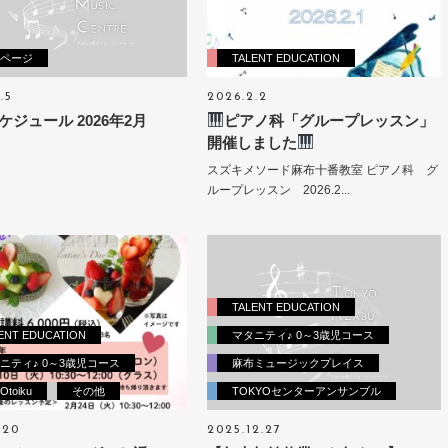
ページ
TALENT EDUCATION
.5
2026.2.2
ケジュール 2026年2月
ピアノ科「グループレッスン」
開催しました
スズキメソード麻布十番教室 ピアノ科 グ
ループレッスン 2026.2...
TALENT EDUCATION
ENT EDUCATION
マタニティ♪ 0～3歳児コース
ニティ♪ 0～3歳児コース
麻布ミュージックプレイス
toiku
その他
TOKYOセンターアンサンブル
.20
2025.12.27