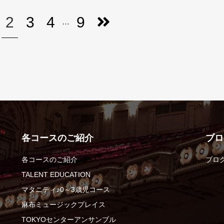
2
3
4
9
…
各コースのご紹介
ブロ
各コースのご紹介
ブロ
TALENT EDUCATION
マタニティ♪0～3歳児コース
麻布ミュージックプレイス
TOKYOセンターアンサンブル