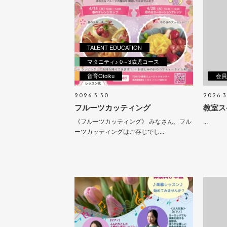
TALENT EDUCATION
マタニティ♪ 0～3歳児コース
音育Otoiku
会員
2026.3.30
2026.3
フルーツカッティング
教室ス
《フルーツカッティング》 みなさん、フル
...
ーツカッティングはご存じでし...