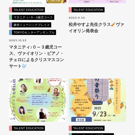
TALENT EDUCATION
TALENT EDUCATION
マタニティ♪ 0～3歳児コース
2025.9.30
松井やすよ先生クラス
ヴァ
麻布ミュージックプレイス
イオリン発表会
TOKYOセンターアンサンブル
2025.10.25
マタニティ♪０～３歳児コー
ス、ヴァイオリン・ピアノ・
チェロによるクリスマスコン
サート
TALENT EDUCATION
TALENT EDUCATION