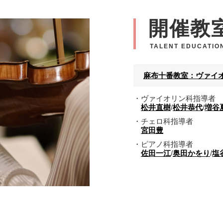
開催教
TALENT EDUCATIO
麻布十番教室：ヴァイオ
・ヴァイオリン科指導者
松井直樹
/
松井恭代
/
増谷
・チェロ科指導者
宮田豊
・ピアノ科指導者
佐田一江
/
奥田かをり
/
塩