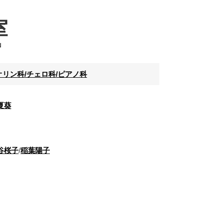
室
N
リン科/チェロ科/ピアノ科
夏葵
谷桜子
/
稲葉陽子