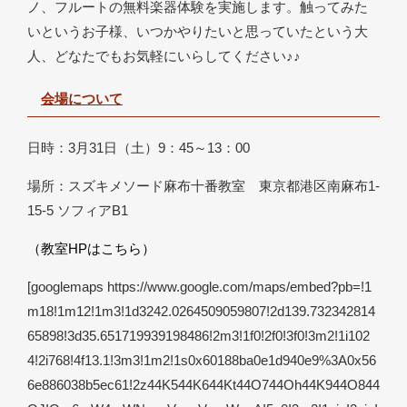
ノ、フルートの無料楽器体験を実施します。触ってみた
いというお子様、いつかやりたいと思っていたという大
人、どなたでもお気軽にいらしてください♪♪
会場について
日時：3月31日（土）9：45～13：00
場所：スズキメソード麻布十番教室 東京都港区南麻布1-
15-5 ソフィアB1
（教室HPはこちら）
[googlemaps https://www.google.com/maps/embed?pb=!1
m18!1m12!1m3!1d3242.0264509059807!2d139.732342814
65898!3d35.651719939198486!2m3!1f0!2f0!3f0!3m2!1i102
4!2i768!4f13.1!3m3!1m2!1s0x60188ba0e1d940e9%3A0x56
6e886038b5ec61!2z44K544K644Kt44O744Oh44K944O844