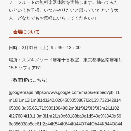
ノ、フルートの無料楽器体験を実施します。触ってみた
いというお子様、いつかやりたいと思っていたという大
人、どなたでもお気軽にいらしてください♪♪
会場について
日時：3月31日（土）9：45～13：00
場所：スズキメソード麻布十番教室 東京都港区南麻布1-
15-5 ソフィアB1
（教室HPはこちら）
[googlemaps https://www.google.com/maps/embed?pb=!1
m18!1m12!1m3!1d3242.0264509059807!2d139.732342814
65898!3d35.651719939198486!2m3!1f0!2f0!3f0!3m2!1i102
4!2i768!4f13.1!3m3!1m2!1s0x60188ba0e1d940e9%3A0x56
6e886038b5ec61!2z44K544K644Kt44O744Oh44K944O844