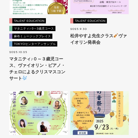
TALENT EDUCATION
TALENT EDUCATION
マタニティ♪ 0～3歳児コース
2025.9.30
松井やすよ先生クラス
ヴァ
麻布ミュージックプレイス
イオリン発表会
TOKYOセンターアンサンブル
2025.10.25
マタニティ♪０～３歳児コー
ス、ヴァイオリン・ピアノ・
チェロによるクリスマスコン
サート