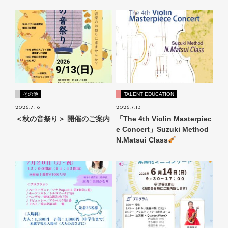
その他
TALENT EDUCATION
2026.7.16
2026.7.13
＜秋の音祭り＞ 開催のご案内
「The 4th Violin Masterpiec
e Concert」Suzuki Method
N.Matsui Class