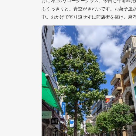
月に
2
回のリコーダークラス、今日も午前
9
時
もくっきりと。青空がきれいです。お菓子屋
中。おかげで寄り道せずに商店街を抜け、麻